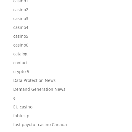
casino1
casino2
casino3
casino4
casino5
casino6
catalog
contact
crypto 5
Data Protection News
Demand Generation News
e
EU casino
fabius.pt
fast payotut casino Canada