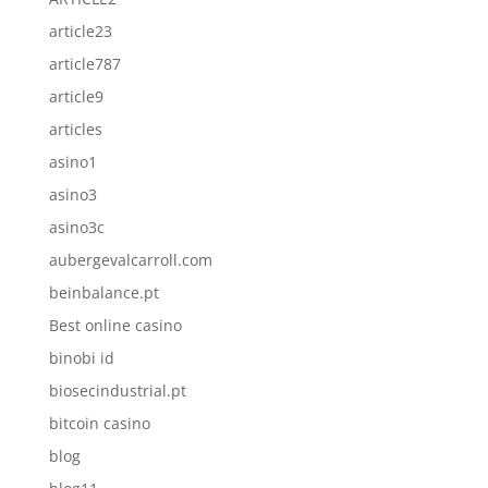
article23
article787
article9
articles
asino1
asino3
asino3c
aubergevalcarroll.com
beinbalance.pt
Best online casino
binobi id
biosecindustrial.pt
bitcoin casino
blog