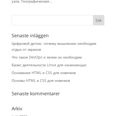
узла. Географическая...
Senaste inläggen
Цифровой детокс: почему мышлению необходим
отдых от экранов
Что такое DevOps и зачем он необходим
Базис деятельности Linux для начинающих
Основания HTML и CSS для новичков
Основы HTML и CSS для новичков
Senaste kommentarer
Arkiv