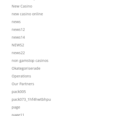
New Casino
new casino online
news
news12
news14
NEWS2
news22
non gamstop casinos
Okategoriserade
Operations
Our Partners
pack005
pack073_1hf4hwtbhpu
page
page11