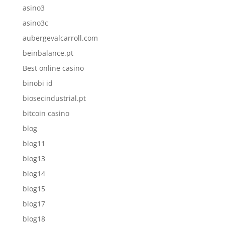
asino3
asino3c
aubergevalcarroll.com
beinbalance.pt
Best online casino
binobi id
biosecindustrial.pt
bitcoin casino
blog
blog11
blog13
blog14
blog15
blog17
blog18