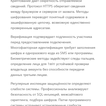
Криптование даёт секретность отправляемой
сведений. Протокол HTTPS оберегает сведения
между браузером и сервером от захвата. Методы
шифрования переводят понятный содержимое в
зашифрованную цепочку, возможную единственно
проверенным адресатам.
Верификация подтверждает подлинность участника
перед предоставлением подключения.
Многофакторная идентификация требует заполнения
шифра и одноразового кода из SMS или программы.
Биометрические методы задействуют следы пальцев,
определение лица для 1win устойчивой проверки
владельца аккаунта без способности передачи
данных третьим-лицам.
Регулярные инспекции защищённости определяют
слабости системы. Профессионалы анализируют
безопасность от SQL-инъекций, межсайтового
скриптинга, подбора шифров. Патчи программного
системы устраняют установленные слабости.