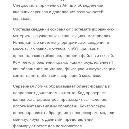
Специалисты применяют API для объединения
внешних сервисов и дополнения возможностей
сервисов.
Системы сведений сохраняют систематизированную
материалы о участниках, транзакциях, материалах.
Реляционные системы упорядочивают сведения в
массивы со зависимостями. NoSQL-решения
предоставляют гибкое содержание файлов и связей.
Комплекс управления хранилищами осуществляет 1
вин обращения на чтение, фиксацию и актуализацию
контента по требованию серверной механики.
Серверная логика обрабатывает бизнес-правила и
направляет движением контента. Код проверяет
валидность параметров, производит вычисления,
использует механизмы обработки. Контроллеры
перенаправляют обращения к процессорам, модели
манипулируют с данными, представления
формируют ответ для пользователя.