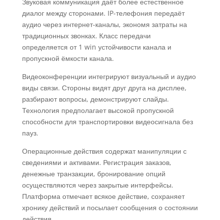
Звуковая коммуникация даёт более естественное
диалог между сторонами. IP-телефония передаёт
аудио через интернет-каналы, экономя затраты на
традиционных звонках. Класс передачи
определяется от 1 win устойчивости канала и
пропускной ёмкости канала.
Видеоконференции интегрируют визуальный и аудио
виды связи. Стороны видят друг друга на дисплее,
разбирают вопросы, демонстрируют слайды.
Технология предполагает высокой пропускной
способности для транспортировки видеосигнала без
пауз.
Операционные действия содержат манипуляции с
сведениями и активами. Регистрация заказов,
денежные транзакции, бронирование опций
осуществляются через закрытые интерфейсы.
Платформа отмечает всякое действие, сохраняет
хронику действий и посылает сообщения о состоянии
действия.