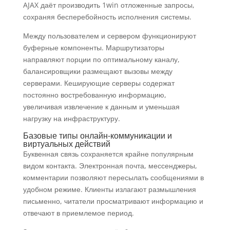
AJAX даёт производить 1win отложенные запросы,
сохраняя бесперебойность исполнения системы.
Между пользователем и сервером функционируют
буферные компоненты. Маршрутизаторы
направляют порции по оптимальному каналу,
балансировщики размещают вызовы между
серверами. Кеширующие серверы содержат
постоянно востребованную информацию,
увеличивая извлечение к данным и уменьшая
нагрузку на инфраструктуру.
Базовые типы онлайн-коммуникации и
виртуальных действий
Буквенная связь сохраняется крайне популярным
видом контакта. Электронная почта, мессенджеры,
комментарии позволяют пересылать сообщениями в
удобном режиме. Клиенты излагают размышления
письменно, читатели просматривают информацию и
отвечают в приемлемое период.