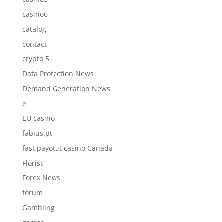
casino6
catalog
contact
crypto 5
Data Protection News
Demand Generation News
e
EU casino
fabius.pt
fast payotut casino Canada
Florist
Forex News
forum
Gambling