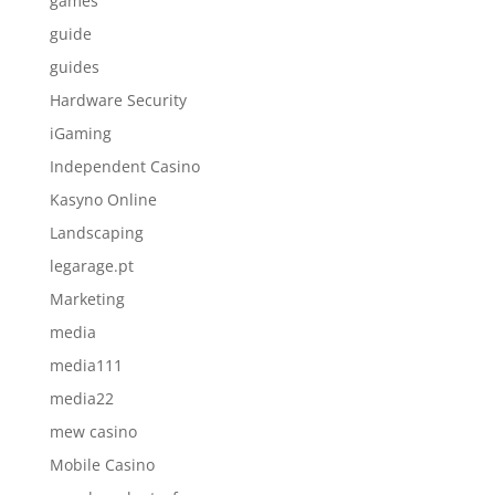
games
guide
guides
Hardware Security
iGaming
Independent Casino
Kasyno Online
Landscaping
legarage.pt
Marketing
media
media111
media22
mew casino
Mobile Casino