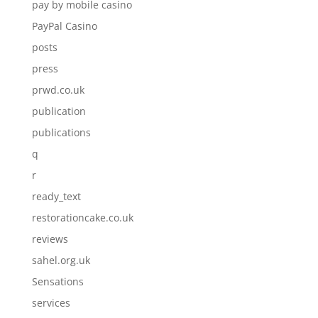
pay by mobile casino
PayPal Casino
posts
press
prwd.co.uk
publication
publications
q
r
ready_text
restorationcake.co.uk
reviews
sahel.org.uk
Sensations
services