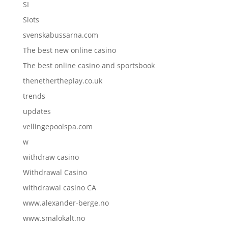
SI
Slots
svenskabussarna.com
The best new online casino
The best online casino and sportsbook
thenethertheplay.co.uk
trends
updates
vellingepoolspa.com
w
withdraw casino
Withdrawal Casino
withdrawal casino CA
www.alexander-berge.no
www.smalokalt.no