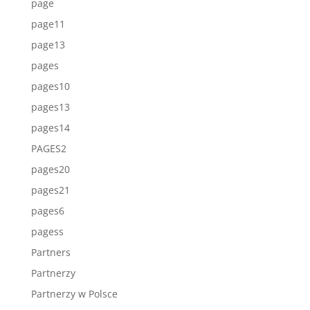
page
page11
page13
pages
pages10
pages13
pages14
PAGES2
pages20
pages21
pages6
pagess
Partners
Partnerzy
Partnerzy w Polsce