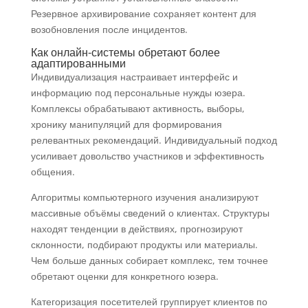
Резервное архивирование сохраняет контент для
возобновления после инцидентов.
Как онлайн-системы обретают более
адаптированными
Индивидуализация настраивает интерфейс и
информацию под персональные нужды юзера.
Комплексы обрабатывают активность, выборы,
хронику манипуляций для формирования
релевантных рекомендаций. Индивидуальный подход
усиливает довольство участников и эффективность
общения.
Алгоритмы компьютерного изучения анализируют
массивные объёмы сведений о клиентах. Структуры
находят тенденции в действиях, прогнозируют
склонности, подбирают продукты или материалы.
Чем больше данных собирает комплекс, тем точнее
обретают оценки для конкретного юзера.
Категоризация посетителей группирует клиентов по