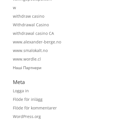
w
withdraw casino
Withdrawal Casino
withdrawal casino CA
www.alexander-berge.no
www.smalokalt.no
www.wordle.cl
Наші Партнери
Meta
Logga in
Flöde för inlägg
Flöde för kommentarer
WordPress.org