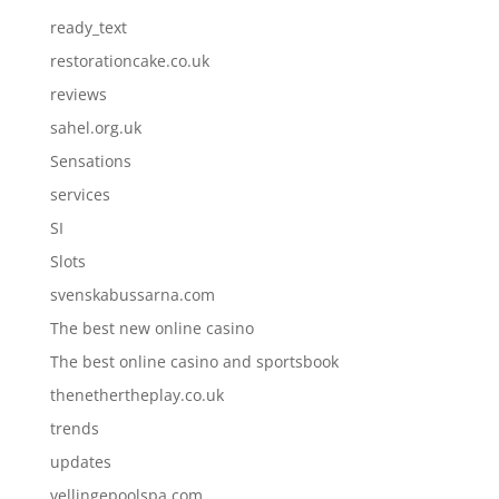
ready_text
restorationcake.co.uk
reviews
sahel.org.uk
Sensations
services
SI
Slots
svenskabussarna.com
The best new online casino
The best online casino and sportsbook
thenethertheplay.co.uk
trends
updates
vellingepoolspa.com