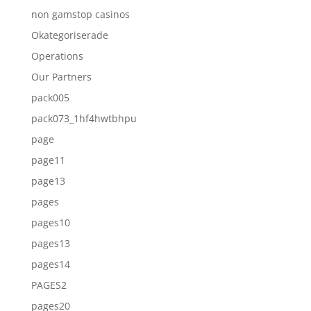
non gamstop casinos
Okategoriserade
Operations
Our Partners
pack005
pack073_1hf4hwtbhpu
page
page11
page13
pages
pages10
pages13
pages14
PAGES2
pages20