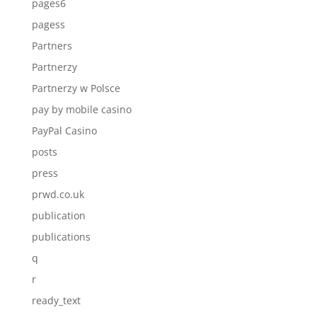
pages6
pagess
Partners
Partnerzy
Partnerzy w Polsce
pay by mobile casino
PayPal Casino
posts
press
prwd.co.uk
publication
publications
q
r
ready_text