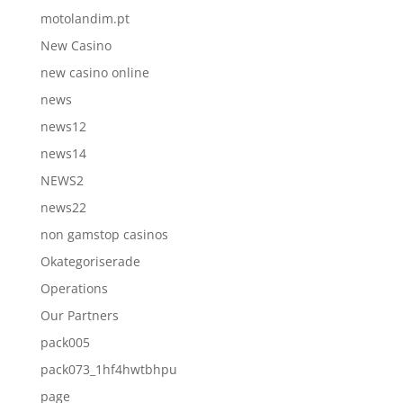
motolandim.pt
New Casino
new casino online
news
news12
news14
NEWS2
news22
non gamstop casinos
Okategoriserade
Operations
Our Partners
pack005
pack073_1hf4hwtbhpu
page