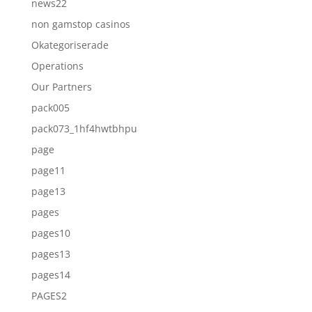
news22
non gamstop casinos
Okategoriserade
Operations
Our Partners
pack005
pack073_1hf4hwtbhpu
page
page11
page13
pages
pages10
pages13
pages14
PAGES2