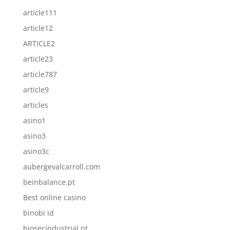
article111
article12
ARTICLE2
article23
article787
article9
articles
asino1
asino3
asino3c
aubergevalcarroll.com
beinbalance.pt
Best online casino
binobi id
biosecindustrial.pt