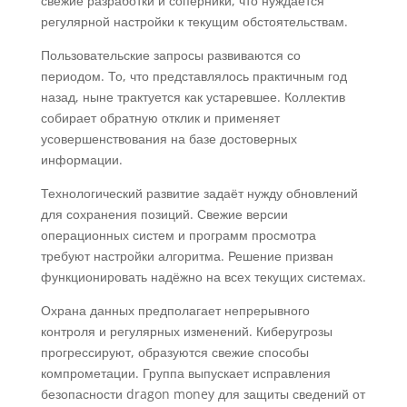
свежие разработки и соперники, что нуждается
регулярной настройки к текущим обстоятельствам.
Пользовательские запросы развиваются со
периодом. То, что представлялось практичным год
назад, ныне трактуется как устаревшее. Коллектив
собирает обратную отклик и применяет
усовершенствования на базе достоверных
информации.
Технологический развитие задаёт нужду обновлений
для сохранения позиций. Свежие версии
операционных систем и программ просмотра
требуют настройки алгоритма. Решение призван
функционировать надёжно на всех текущих системах.
Охрана данных предполагает непрерывного
контроля и регулярных изменений. Киберугрозы
прогрессируют, образуются свежие способы
компрометации. Группа выпускает исправления
безопасности dragon money для защиты сведений от