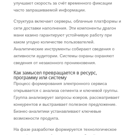
улучшают скорость за счёт временного фиксации
часто запрашиваемой информации.
Структура включает серверы, облачные платформы и
сети доставки наполнения. Эти компоненты драгон
мани казино гарантируют устойчивую работу при
каком угодно количестве пользователей.
Аналитические инструменты собирают сведения о
активности аудитории. Системы охраны охраняют
сведения от незаконного проникновения.
Как замысел превращается в ресурс,
программу или систему
Процесс формирования электронного сервиса
открывается с анализа сегмента и ключевой группы.
Группа анализирует запросы юзеров, рассматривает
конкурентов и выстраивает полезное предложение.
Бизнес-аналитики устанавливают ключевые
возможности продукта.
На фазе разработки формируется технологическое