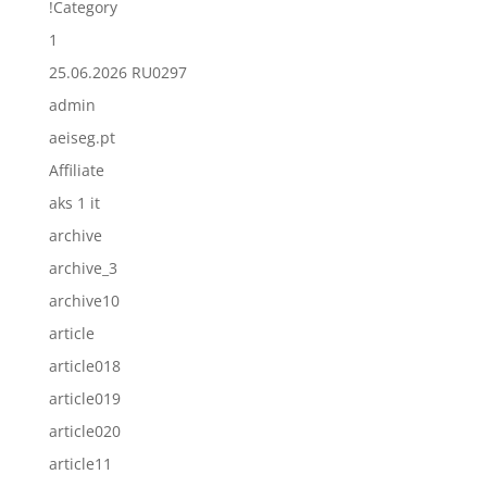
!Category
1
25.06.2026 RU0297
admin
aeiseg.pt
Affiliate
aks 1 it
archive
archive_3
archive10
article
article018
article019
article020
article11