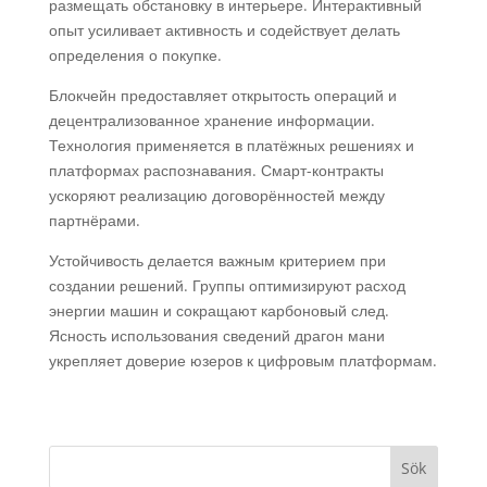
размещать обстановку в интерьере. Интерактивный
опыт усиливает активность и содействует делать
определения о покупке.
Блокчейн предоставляет открытость операций и
децентрализованное хранение информации.
Технология применяется в платёжных решениях и
платформах распознавания. Смарт-контракты
ускоряют реализацию договорённостей между
партнёрами.
Устойчивость делается важным критерием при
создании решений. Группы оптимизируют расход
энергии машин и сокращают карбоновый след.
Ясность использования сведений драгон мани
укрепляет доверие юзеров к цифровым платформам.