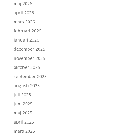
maj 2026
april 2026
mars 2026
februari 2026
januari 2026
december 2025
november 2025
oktober 2025
september 2025
augusti 2025
juli 2025
juni 2025
maj 2025
april 2025
mars 2025