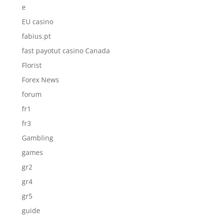
e
EU casino
fabius.pt
fast payotut casino Canada
Florist
Forex News
forum
fr1
fr3
Gambling
games
gr2
gr4
gr5
guide