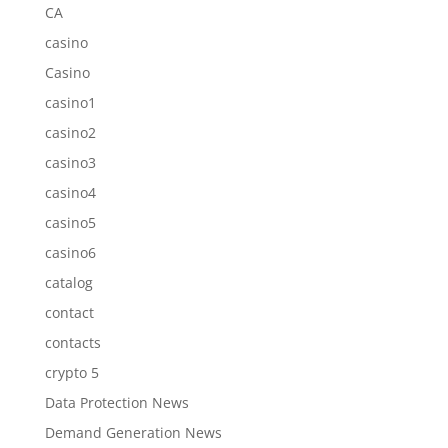
CA
casino
Casino
casino1
casino2
casino3
casino4
casino5
casino6
catalog
contact
contacts
crypto 5
Data Protection News
Demand Generation News