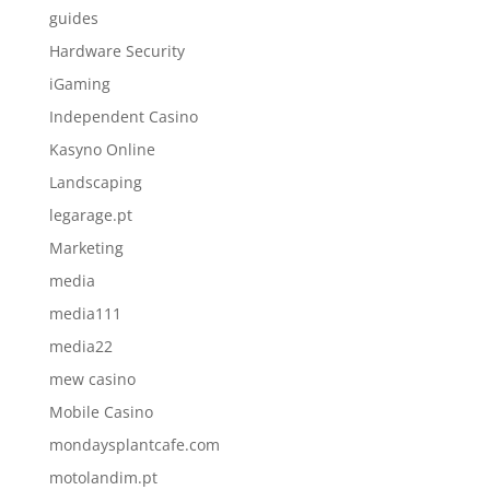
guides
Hardware Security
iGaming
Independent Casino
Kasyno Online
Landscaping
legarage.pt
Marketing
media
media111
media22
mew casino
Mobile Casino
mondaysplantcafe.com
motolandim.pt