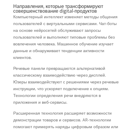
Направления, которые трансформируют
совершенствование digital-продуктов
Компьютерный интеллект изменяет методы общения
пользователей с виртуальными сервисами. Чат-боты
на основе нейросетей обслуживают запросы
пользователей и выполняют типовые проблемы без
вовлечения человека. Машинное обучение изучает
данные и обнаруживает тенденции активности
клиентов.
Речевые панели превращаются альтернативой
классическому взаимодействию через дисплей.
Юзеры взаимодействуют с решениями через речевые
инструкции, что ускоряет подключение к опциям.
Технологии определения речи внедряются в
приложения и веб-сервисы.
Расширенная технология расширяет возможности
демонстрации товаров и сервисов. AR-технологии
помогают примерять наряды цифровым образом или