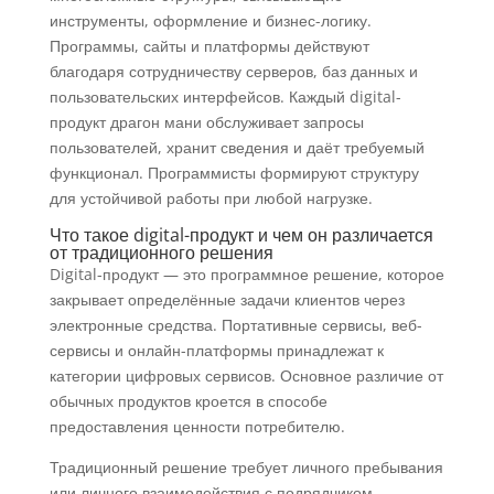
инструменты, оформление и бизнес-логику.
Программы, сайты и платформы действуют
благодаря сотрудничеству серверов, баз данных и
пользовательских интерфейсов. Каждый digital-
продукт драгон мани обслуживает запросы
пользователей, хранит сведения и даёт требуемый
функционал. Программисты формируют структуру
для устойчивой работы при любой нагрузке.
Что такое digital-продукт и чем он различается
от традиционного решения
Digital-продукт — это программное решение, которое
закрывает определённые задачи клиентов через
электронные средства. Портативные сервисы, веб-
сервисы и онлайн-платформы принадлежат к
категории цифровых сервисов. Основное различие от
обычных продуктов кроется в способе
предоставления ценности потребителю.
Традиционный решение требует личного пребывания
или личного взаимодействия с подрядчиком.