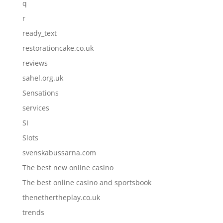
q
r
ready_text
restorationcake.co.uk
reviews
sahel.org.uk
Sensations
services
SI
Slots
svenskabussarna.com
The best new online casino
The best online casino and sportsbook
thenethertheplay.co.uk
trends