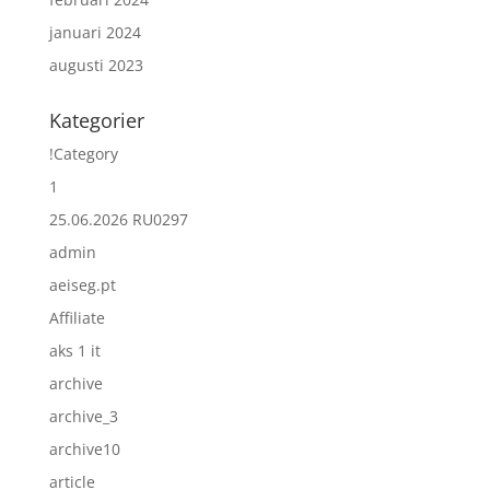
januari 2024
augusti 2023
Kategorier
!Category
1
25.06.2026 RU0297
admin
aeiseg.pt
Affiliate
aks 1 it
archive
archive_3
archive10
article