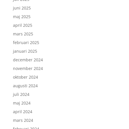
juni 2025
maj 2025
april 2025
mars 2025
februari 2025
januari 2025
december 2024
november 2024
oktober 2024
augusti 2024
juli 2024
maj 2024
april 2024
mars 2024
februari 2024