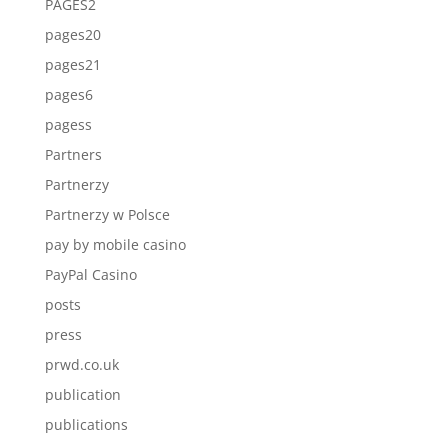
PAGES2
pages20
pages21
pages6
pagess
Partners
Partnerzy
Partnerzy w Polsce
pay by mobile casino
PayPal Casino
posts
press
prwd.co.uk
publication
publications