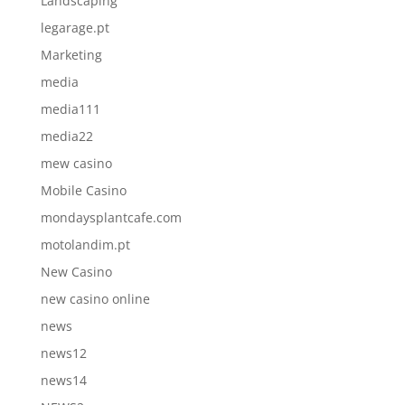
Landscaping
legarage.pt
Marketing
media
media111
media22
mew casino
Mobile Casino
mondaysplantcafe.com
motolandim.pt
New Casino
new casino online
news
news12
news14