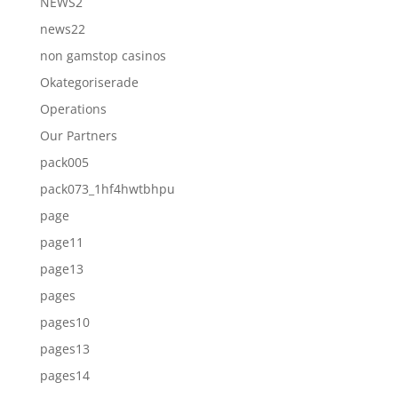
NEWS2
news22
non gamstop casinos
Okategoriserade
Operations
Our Partners
pack005
pack073_1hf4hwtbhpu
page
page11
page13
pages
pages10
pages13
pages14