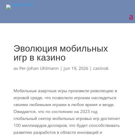
Эволюция мобильных
игр в казино
av
Per-Johan Uhlmann
|
jun 19, 2026
|
casino6
Мобильные азартные игры произвели революцию в
игровой среде, что позволило игрокам насладиться
своими любимыми играми в любое время и везде.
Ожидается, что по состоянию на 2023 год
глобальный сектор мобильных игровых игр достигнет
100 миллиардов долларов, что будет способствовать
развитию разработок в области инноваций и