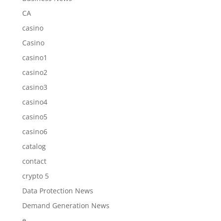
CA
casino
Casino
casino1
casino2
casino3
casino4
casino5
casino6
catalog
contact
crypto 5
Data Protection News
Demand Generation News
e