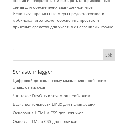
новейших разработках и выбирать авторизованные
сайты для обеспечения защищенной игры.
Используя правильные меры предосторожности,
мобильная игра может обеспечить простые и
приятные средства для участия с названиями казино.
Senaste inläggen
Цифровой детокс: почему мышлению необходим
отдых от экранов
Что такое DevOps и зачем он необходим
Базис деятельности Linux для начинающих
Основания HTML и CSS для новичков
Основы HTML и CSS для новичков