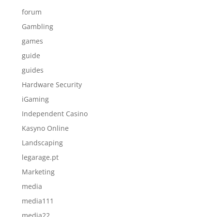
forum
Gambling
games
guide
guides
Hardware Security
iGaming
Independent Casino
Kasyno Online
Landscaping
legarage.pt
Marketing
media
media111
media22