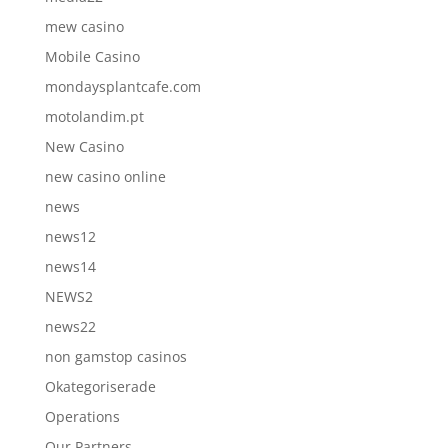
mew casino
Mobile Casino
mondaysplantcafe.com
motolandim.pt
New Casino
new casino online
news
news12
news14
NEWS2
news22
non gamstop casinos
Okategoriserade
Operations
Our Partners