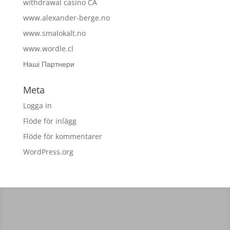
withdrawal casino CA
www.alexander-berge.no
www.smalokalt.no
www.wordle.cl
Наші Партнери
Meta
Logga in
Flöde för inlägg
Flöde för kommentarer
WordPress.org