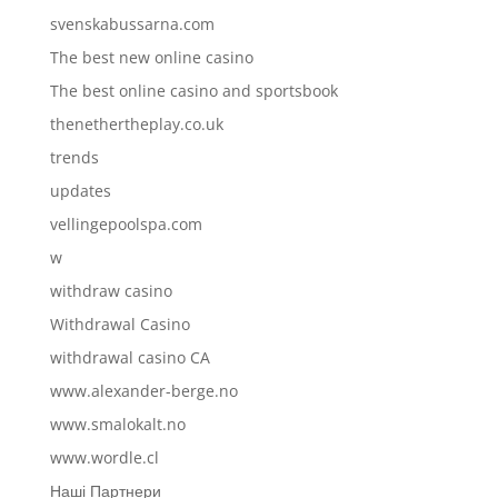
svenskabussarna.com
The best new online casino
The best online casino and sportsbook
thenethertheplay.co.uk
trends
updates
vellingepoolspa.com
w
withdraw casino
Withdrawal Casino
withdrawal casino CA
www.alexander-berge.no
www.smalokalt.no
www.wordle.cl
Наші Партнери