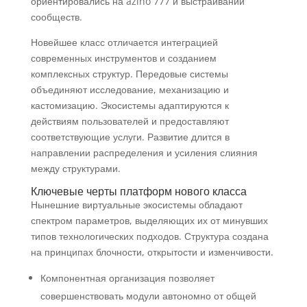
ориентировались на azino 777 и выстраивании
сообществ.
Новейшее класс отличается интеграцией
современных инструментов и созданием
комплексных структур. Передовые системы
объединяют исследование, механизацию и
кастомизацию. Экосистемы адаптируются к
действиям пользователей и предоставляют
соответствующие услуги. Развитие длится в
направлении распределения и усиления слияния
между структурами.
Ключевые черты платформ нового класса
Нынешние виртуальные экосистемы обладают
спектром параметров, выделяющих их от минувших
типов технологических подходов. Структура создана
на принципах блочности, открытости и изменчивости.
Компонентная организация позволяет
совершенствовать модули автономно от общей