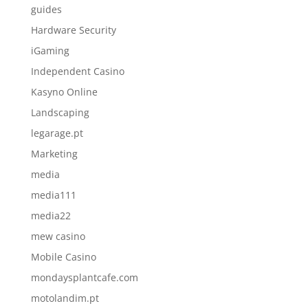
guides
Hardware Security
iGaming
Independent Casino
Kasyno Online
Landscaping
legarage.pt
Marketing
media
media111
media22
mew casino
Mobile Casino
mondaysplantcafe.com
motolandim.pt