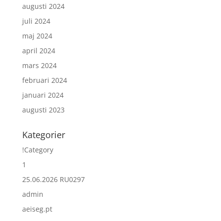
augusti 2024
juli 2024
maj 2024
april 2024
mars 2024
februari 2024
januari 2024
augusti 2023
Kategorier
!Category
1
25.06.2026 RU0297
admin
aeiseg.pt