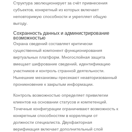
Структура эволюционирует за счёт привнесения
субъектов, конкретный из которых включает
неповторимую способности и укрепляет общую
выгоду.
Сохранность данных и администрирование
возможностью
Охрана сведений составляет критически
существенный компонент функционирования
виртуальных платформ. Многослойная защита
вмещает шифрование сведений, идентификацию
участников и контроль странной деятельности.
Нынешние механизмы пресекают неавторизованный
проникновение к закрытым информации.
Контроль возможностью определяет привилегии
клиентов на основании статусов и компетенций.
Точечные конфигурации ограничивают возможность к
конкретным способностям в корреляции от
должности специалиста. Двухфакторная
верификация включает дополнительный слой