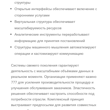
структуры
Открытые интерфейсы обеспечивают включение с
сторонними услугами
Виртуальная структура обеспечивает
масштабируемость ресурсов
Аналитические инструменты переработывают
информацию для принятия постановлений
Структуры машинного мышления автоматизируют
операции и кастомизируют коммуникацию
Системы свежего поколения гарантируют
деятельность с масштабными объёмами данных в
реальном моменте. Организации применяют казино
777 для усиления производительности процедур и
улучшения обслуживания заказчиков. Эластичность
решения обеспечивает настроить способности под
потребности отрасли. Комплексный принцип
выстраивает предпосылки для развития совместных