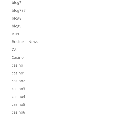
blog7
blog787
blog8
blog9
BTN
Business News
CA
Casino
casino
casino1
casino2
casino3
casino4
casino5
casino6