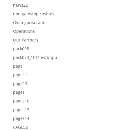
news22
non gamstop casinos
Okategoriserade
Operations
Our Partners
pack005
pack073_1hf4hwtbhpu
page
page11
page13
pages
pages10
pages13
pages14
PAGES2