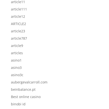
article11
article111
article12
ARTICLE2
article23
article787
article9
articles
asino1
asino3
asino3c
aubergevalcarroll.com
beinbalance.pt
Best online casino
binobi id