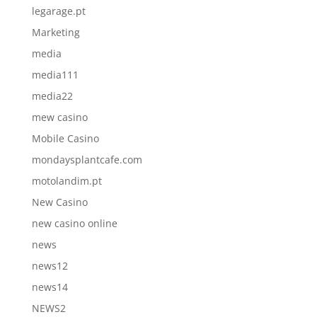
legarage.pt
Marketing
media
media111
media22
mew casino
Mobile Casino
mondaysplantcafe.com
motolandim.pt
New Casino
new casino online
news
news12
news14
NEWS2