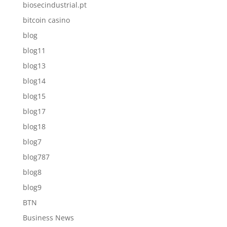
biosecindustrial.pt
bitcoin casino
blog
blog11
blog13
blog14
blog15
blog17
blog18
blog7
blog787
blog8
blog9
BTN
Business News