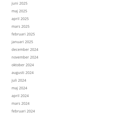
juni 2025
maj 2025
april 2025
mars 2025
februari 2025
januari 2025
december 2024
november 2024
oktober 2024
augusti 2024
juli 2024
maj 2024
april 2024
mars 2024
februari 2024