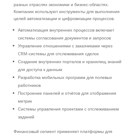
разных отраслях экономики и бизнес-областях.
Компании используют инструменты для выполнения
целей автоматизации и цифровизации процессов.
Автоматизация внутренних процессов включает
системы согласования документов и запросов
Управление отношениями с заказчиками через
CRM-системы для отслеживания сделок
Создание внутренних порталов и хранилищ знаний
для доступа к данным
Разработка мобильных программ для полевых
работников
Построение панелей и отчётов для отображения
метрик
Системы управления проектами с отслеживанием
заданий
Финансовый сегмент применяет платформы для