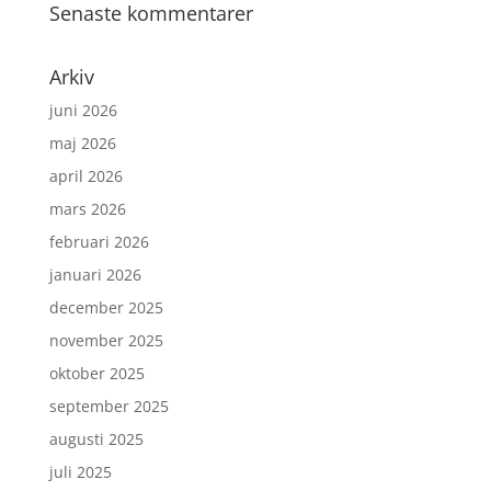
Senaste kommentarer
Arkiv
juni 2026
maj 2026
april 2026
mars 2026
februari 2026
januari 2026
december 2025
november 2025
oktober 2025
september 2025
augusti 2025
juli 2025