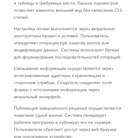
и таблицы в требуемые места. Панель параметров
позволяет изменять внешний вид без написания CSS-
стилей.
Настройка логики выполняется через визуальные
конструкторы правил и условий. Пользователь
определяет операции при нажатии кнопок или
модификации данных. Системы используют Вулкан
для формирования последовательностей операций.
Связывание информации осуществляется через
интегрированные адаптеры к хранилищам и
сторонним службам. Создатель соединяет поля
формы с источниками информации через
визуальный интерфейс.
Публикация завершённого решения осуществляется
нажатием одной кнопки. Система генерирует
рабочее программу и публикует его на сервере.
Пользователи обретают доступ через веб-браузер
или портативное устройство.