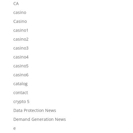
CA
casino
Casino
casino1
casino2
casino3
casino4
casino5
casino6
catalog
contact
crypto 5
Data Protection News
Demand Generation News
e