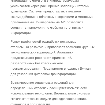
Интеграция с enterprise инфраструктурами
усиливается через расширение коллекций готовых
адаптеров. Системы предоставляют плавное
взаимодействие с облачными сервисами и местными
приложениями. Универсальные API позволяют
соединять приложения с любыми источниками
информации.
Рынок графической разработки показывает
стабильный развитие и привлекает вложения крупных
технологических корпораций. Аналитики
предсказывают рост части приложений,
разработанных без классического
программирования. Предприятия внедряют Вулкан
для ускорения цифровой трансформации.
Возникновение отраслевых решений для
определённых отраслей расширяет возможности
использования технологии. Вертикальные системы
включают готовые модули для здравоохранения,
финансов и производства.