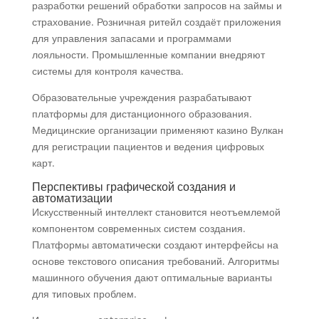
разработки решений обработки запросов на займы и
страхование. Розничная ритейл создаёт приложения
для управления запасами и программами
лояльности. Промышленные компании внедряют
системы для контроля качества.
Образовательные учреждения разрабатывают
платформы для дистанционного образования.
Медицинские организации применяют казино Вулкан
для регистрации пациентов и ведения цифровых
карт.
Перспективы графической создания и
автоматизации
Искусственный интеллект становится неотъемлемой
компонентом современных систем создания.
Платформы автоматически создают интерфейсы на
основе текстового описания требований. Алгоритмы
машинного обучения дают оптимальные варианты
для типовых проблем.