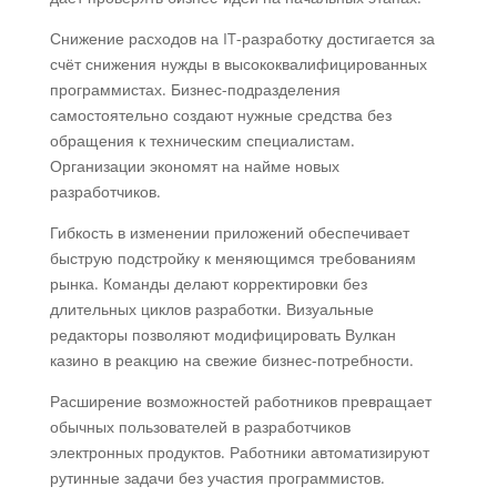
Снижение расходов на IT-разработку достигается за
счёт снижения нужды в высококвалифицированных
программистах. Бизнес-подразделения
самостоятельно создают нужные средства без
обращения к техническим специалистам.
Организации экономят на найме новых
разработчиков.
Гибкость в изменении приложений обеспечивает
быструю подстройку к меняющимся требованиям
рынка. Команды делают корректировки без
длительных циклов разработки. Визуальные
редакторы позволяют модифицировать Вулкан
казино в реакцию на свежие бизнес-потребности.
Расширение возможностей работников превращает
обычных пользователей в разработчиков
электронных продуктов. Работники автоматизируют
рутинные задачи без участия программистов.