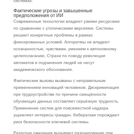
системах.
Фактические угрозы и завышенные
предположения от ИИ
Современные технологии владеют узкими ресурсами
по сравнению с утопическими версиями. Системы
решают конкретные проблемы в рамках
фиксированных условий. Алгоритмы не владеют
осознанностью, чувствами, умением к автономному
целеполаганию. Страхи по поводу революции
автоматов и подчинения людей не несут
академического обоснования.
Фактические вызовы вызваны с неправильным
применением инноваций человеком. Дискриминация
при трудоустройстве по причине смещённости
обучающих данных составляет серьёзную трудность.
Применение систем для повсеместной надзора
ущемляет интересы граждан. Кибератаки порождают
риск безопасности ключевой системы.
Раздутые ожидания вызывают разочарование при