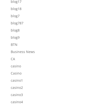
blog17
blog18
blog7
blog787
blog8
blog9
BTN
Business News
CA
casino
Casino
casino1
casino2
casino3
casino4