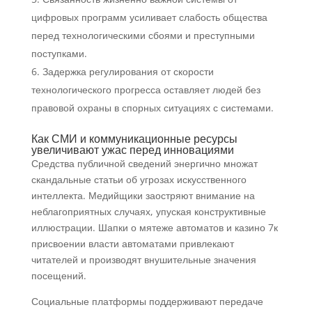
цифровых программ усиливает слабость общества
перед технологическими сбоями и преступными
поступками.
Задержка регулирования от скорости
технологического прогресса оставляет людей без
правовой охраны в спорных ситуациях с системами.
Как СМИ и коммуникационные ресурсы
увеличивают ужас перед инновациями
Средства публичной сведений энергично множат
скандальные статьи об угрозах искусственного
интеллекта. Медийщики заостряют внимание на
неблагоприятных случаях, упуская конструктивные
иллюстрации. Шапки о мятеже автоматов и казино 7к
присвоении власти автоматами привлекают
читателей и производят внушительные значения
посещений.
Социальные платформы поддерживают передаче