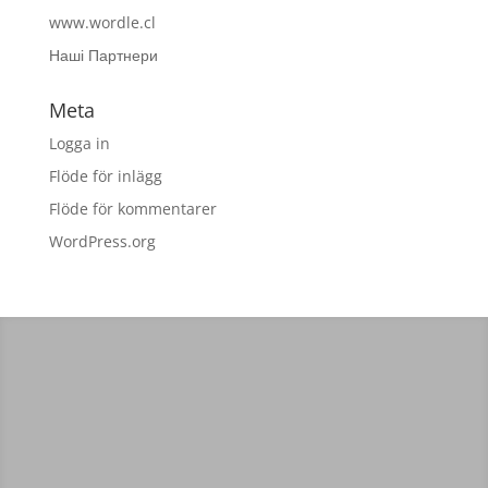
www.wordle.cl
Наші Партнери
Meta
Logga in
Flöde för inlägg
Flöde för kommentarer
WordPress.org