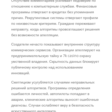
Отсутствие комментариев усиливает недоверие по
отношению к компьютерным службам. Финансовые
программы отвергают в кредитах без упоминания
причин. Рекрутинговые системы отвергают профили
по неизвестным критериям. Граждане переживают
неправоту, когда алгоритмы провозглашают решения
без возможности апелляции.
Создатели нечасто показывают внутреннее структуру
коммерческих сервисов. Организации апеллируют на
предпринимательскую тайну и 7k casino охрану
умственной владения. Скрытность данных блокирует
публичному контролю над использованием
инноваций.
Скептицизм усугубляется случаями неправильных
решений алгоритмов. Программы определения
ошибаются личностей, автопилоты попадают в
аварии, клинические алгоритмы выносят ошибочные
диагнозы. Случаи ослабляют веру в безопасность
искусственного интеллекта.