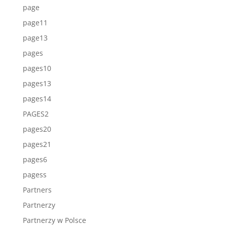
page
page11
page13
pages
pages10
pages13
pages14
PAGES2
pages20
pages21
pages6
pagess
Partners
Partnerzy
Partnerzy w Polsce