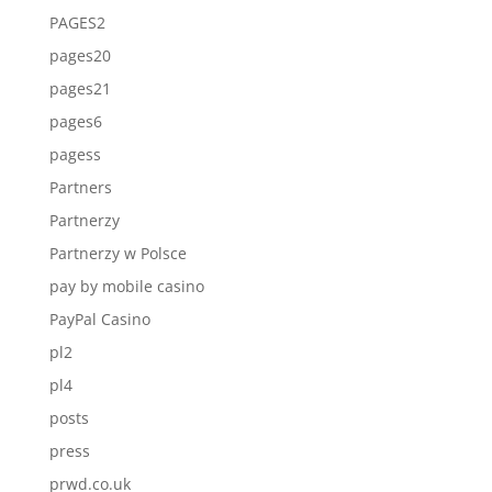
PAGES2
pages20
pages21
pages6
pagess
Partners
Partnerzy
Partnerzy w Polsce
pay by mobile casino
PayPal Casino
pl2
pl4
posts
press
prwd.co.uk