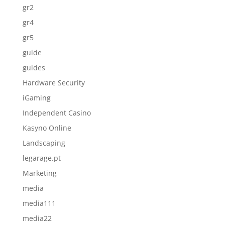
gr2
gr4
gr5
guide
guides
Hardware Security
iGaming
Independent Casino
Kasyno Online
Landscaping
legarage.pt
Marketing
media
media111
media22