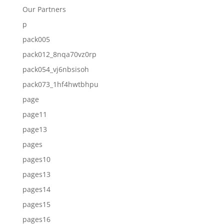
Our Partners
p
pack005
pack012_8nqa70vz0rp
pack054_vj6nbsisoh
pack073_1hf4hwtbhpu
page
page11
page13
pages
pages10
pages13
pages14
pages15
pages16