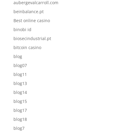
aubergevalcarroll.com
beinbalance.pt
Best online casino
binobi id
biosecindustrial.pt
bitcoin casino
blog
blog07
blog11
blog13
blog14
blog15
blog17
blog18
blog7