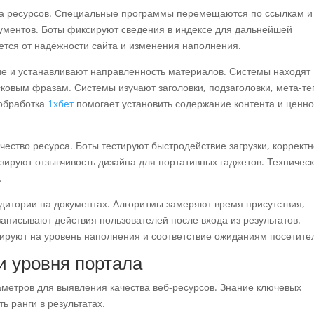
да ресурсов. Специальные программы перемещаются по ссылкам и
ментов. Боты фиксируют сведения в индексе для дальнейшей
ется от надёжности сайта и изменения наполнения.
е и устанавливают направленность материалов. Системы находят
сковым фразам. Системы изучают заголовки, подзаголовки, мета-те
 обработка
1хбет
помогает установить содержание контента и ценно
ество ресурса. Боты тестируют быстродействие загрузки, корректн
изируют отзывчивость дизайна для портативных гаджетов. Техничес
.
дитории на документах. Алгоритмы замеряют время присутствия,
записывают действия пользователей после входа из результатов.
ируют на уровень наполнения и соответствие ожиданиям посетите
 уровня портала
метров для выявления качества веб-ресурсов. Знание ключевых
ь ранги в результатах.