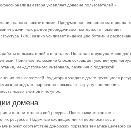
рофессионализм автора укрепляет доверие пользователей и
имание данных посетителями. Продуманное членение материала н
звания различных рангов упорядочивают материал и помогают
структура 1xbet казино усиливает индексацию ботами и распозна
 работы пользователей с порталом. Понятная структура меню даё
ентами. Понятное положение блоков сокращает умственную нагруз
ртания, междустрочного интервала, различия с подложкой.
ранения пользователей. Аудитория уходят с долго грузящиеся ресу
нимизация кода, кеширование повышают загрузку наполнения.
ость новых визитов и покупок.
ции домена
рия и авторитетности веб-ресурса. Поисковики механизмы
рочих ресурсов. Надёжные входящие линки переносят вес и
нализируют соответствие донорских порталов тематике целевого са