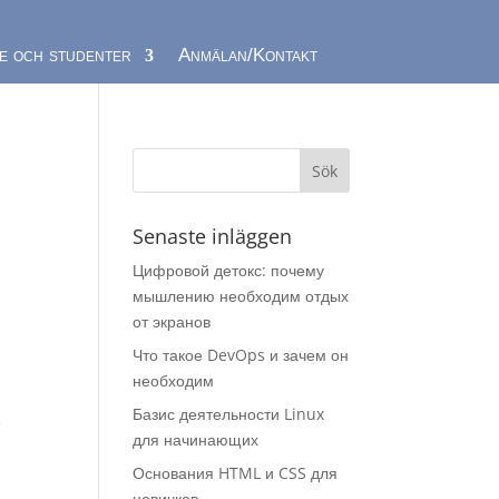
e och studenter
Anmälan/Kontakt
Senaste inläggen
Цифровой детокс: почему
мышлению необходим отдых
от экранов
Что такое DevOps и зачем он
необходим
Базис деятельности Linux
т
для начинающих
Основания HTML и CSS для
новичков