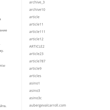
archive_3
archive10
article
а
article11
вание
article111
article12
т
ARTICLE2
ку.
article23
article787
рсы
article9
articles
asino1
asino3
asino3c
aubergevalcarroll.com
йта.