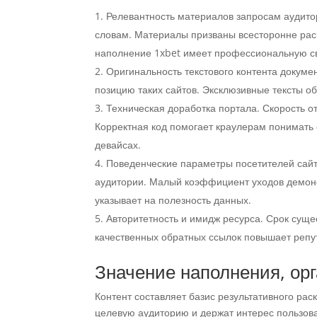
Релевантность материалов запросам аудито
словам. Материалы призваны всесторонне раск
наполнение 1xbet имеет профессиональную с
Оригинальность текстового контента докум
позицию таких сайтов. Эксклюзивные тексты о
Техническая доработка портала. Скорость о
Корректная код помогает краулерам понимать 
девайсах.
Поведенческие параметры посетителей сайт
аудитории. Малый коэффициент уходов демонс
указывает на полезность данных.
Авторитетность и имидж ресурса. Срок суще
качественных обратных ссылок повышает репу
Значение наполнения, ор
Контент составляет базис результативного рас
целевую аудиторию и держат интерес пользов