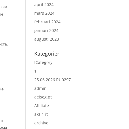
april 2024
евым
mars 2024
ое
februari 2024
januari 2024
augusti 2023
ста.
Kategorier
!Category
1
25.06.2026 RU0297
admin
ие
aeiseg.pt
Affiliate
aks 1 it
ят
archive
росы