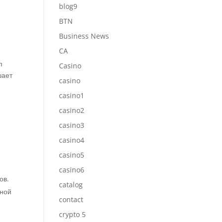
blog9
BTN
Business News
CA
п
Casino
шает
casino
casino1
casino2
casino3
casino4
casino5
casino6
ов.
catalog
вной
contact
crypto 5