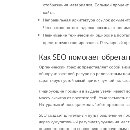
отображения материалов. Большой процент о
сайта.
Неправильная архитектура ссылок документ
Человекопонятные адреса повышают понима
Невнимание техническими ошибок на портале.
препятствуют сканированию. Регулярный пр
Как SEO помогает обрета
Органический трафик представляет собой визи
обнаруживают веб-ресурс по релевантным пои
гарантирует устойчивый приток нужной пользо
Лидирующие позиции в выдаче увеличивают во
массу визитов от посетителей. Узнаваемость 
Натуральный посещаемость 1хбет приносит заи
SEO создаёт длительный путь привлечения пос
через кумулятивный результат улучшения мес
приверженность по сравнению с оплаченным т