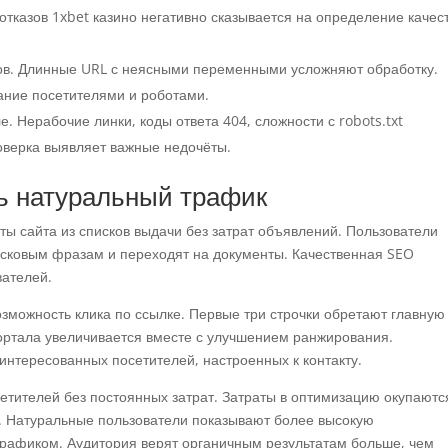
тказов 1xbet казино негативно сказывается на определение качес
ов. Длинные URL с неясными переменными усложняют обработку.
ние посетителями и роботами.
 Нерабочие линки, коды ответа 404, сложности с robots.txt
оверка выявляет важные недочёты.
ть натуральный трафик
ты сайта из списков выдачи без затрат объявлений. Пользователи
сковым фразам и переходят на документы. Качественная SEO
вателей.
зможность клика по ссылке. Первые три строчки обретают главную
портала увеличивается вместе с улучшением ранжирования.
нтересованных посетителей, настроенных к контакту.
етителей без постоянных затрат. Затраты в оптимизацию окупаютс
т. Натуральные пользователи показывают более высокую
рафиком. Аудитория верят органичным результатам больше, чем