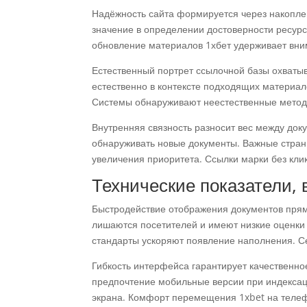
Надёжность сайта формируется через накоплен
значение в определении достоверности ресур
обновление материалов 1хбет удерживает вним
Естественный портрет ссылочной базы охваты
естественно в контексте подходящих материал
Системы обнаруживают неестественные методы
Внутренняя связность разносит вес между док
обнаруживать новые документы. Важные стра
увеличения приоритета. Ссылки марки без кли
Технические показатели,
Быстродействие отображения документов прям
лишаются посетителей и имеют низкие оценки
стандарты ускоряют появление наполнения. Се
Гибкость интерфейса гарантирует качественн
предпочтение мобильные версии при индексац
экрана. Комфорт перемещения 1xbet на телеф