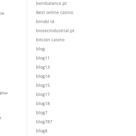
beinbalance.pt
Best online casino
ое
binobi id
biosecindustrial.pt
bitcoin casino
blog
blog11
blog13
blog14
blog15
урсы
blog17
blog18
blog7
т
blog787
blog8