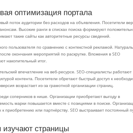
вая оптимизация портала
вый поток аудитории без расходов на объявления. Посетители вер
анонсам. Высокие ранги в списках поиска формируют положитель
имают такие сайты как авторитетные ресурсы сведений.
ного пользователя по сравнению с контекстной рекламой. Натурал
после окончания мероприятий по раскрутке. Вложения в SEO
ют накопительный итог.
тельский впечатление на веб-ресурсе. SEO-специалисты работают
руктурой контента. Посетители обретают быстрый доступ к необход
версия возрастает из-за грамотной организации страниц.
реди соперников в нише. Организации приобретают выгоду в
аемость марки повышается вместе с позициями в поиске. Организа
х к приобретению или партнёрству. SEO выстраивает постоянный п
ы изучают страницы