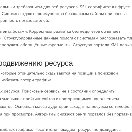
ельным требованием для веб-ресурсов. SSL-сертификат шифрует
м. Системы отдают преимущество безопасным сайтам при равных
еренность пользователей.
нтента ботами. Корректный разметка без недочётов облегчает
и. Структурированные данные помогают системам распознавать ти
т получать обогащённые фрагменты. Структура портала XML повы
родвижению ресурса
которые отрицательно сказываются на позиции в поисковой
т избежать потери трафика.
х ресурса. Поисковые сервисы не в состоянии определить
ы уменьшают рейтинг сайтов с повторяющимся наполнением.
джетов. Основная масса аудитории заходят на ресурсы со телефон
а при просмотре. Алгоритмы снижают ранги порталов без портати
тяжёлых графики. Посетители покидают ресурс, не дожидаясь