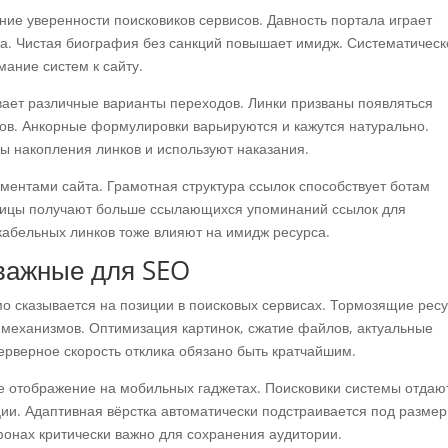
ие уверенности поисковиков сервисов. Давность портала играет
са. Чистая биография без санкций повышает имидж. Систематическ
ание систем к сайту.
вает различные варианты переходов. Линки призваны появляться
ов. Анкорные формулировки варьируются и кажутся натурально.
 накопления линков и используют наказания.
ументами сайта. Грамотная структура ссылок способствует ботам
ницы получают больше ссылающихся упоминаний ссылок для
кабельных линков тоже влияют на имидж ресурса.
 важные для SEO
о сказывается на позиции в поисковых сервисах. Тормозящие рес
 механизмов. Оптимизация картинок, сжатие файлов, актуальные
рверное скорость отклика обязано быть кратчайшим.
ое отображение на мобильных гаджетах. Поисковики системы отдаю
ии. Адаптивная вёрстка автоматически подстраивается под размер
онах критически важно для сохранения аудитории.