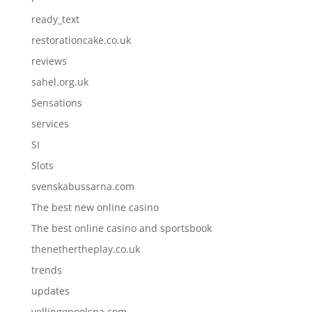
ready_text
restorationcake.co.uk
reviews
sahel.org.uk
Sensations
services
SI
Slots
svenskabussarna.com
The best new online casino
The best online casino and sportsbook
thenethertheplay.co.uk
trends
updates
vellingepoolspa.com