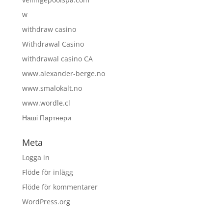
w
withdraw casino
Withdrawal Casino
withdrawal casino CA
www.alexander-berge.no
www.smalokalt.no
www.wordle.cl
Наші Партнери
Meta
Logga in
Flöde för inlägg
Flöde för kommentarer
WordPress.org