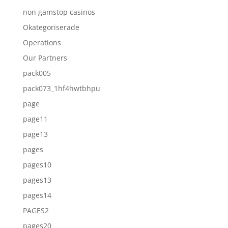
non gamstop casinos
Okategoriserade
Operations
Our Partners
pack005
pack073_1hf4hwtbhpu
page
page11
page13
pages
pages10
pages13
pages14
PAGES2
pages20