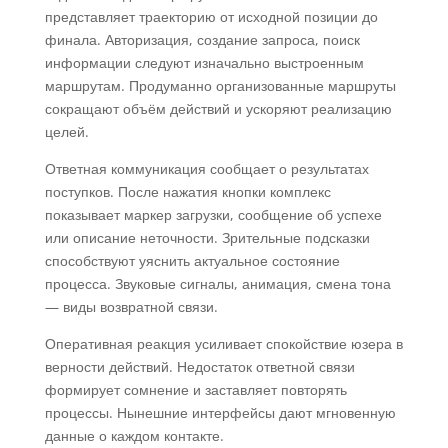
представляет траекторию от исходной позиции до
финала. Авторизация, создание запроса, поиск
информации следуют изначально выстроенным
маршрутам. Продуманно организованные маршруты
сокращают объём действий и ускоряют реализацию
целей.
Ответная коммуникация сообщает о результатах
поступков. После нажатия кнопки комплекс
показывает маркер загрузки, сообщение об успехе
или описание неточности. Зрительные подсказки
способствуют уяснить актуальное состояние
процесса. Звуковые сигналы, анимация, смена тона
— виды возвратной связи.
Оперативная реакция усиливает спокойствие юзера в
верности действий. Недостаток ответной связи
формирует сомнение и заставляет повторять
процессы. Нынешние интерфейсы дают мгновенную
данные о каждом контакте.