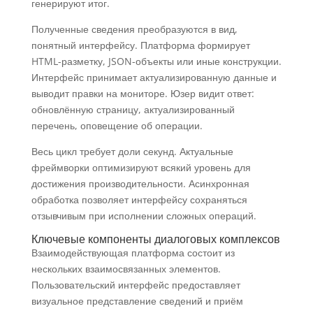
генерируют итог.
Полученные сведения преобразуются в вид,
понятный интерфейсу. Платформа формирует
HTML-разметку, JSON-объекты или иные конструкции.
Интерфейс принимает актуализированную данные и
выводит правки на мониторе. Юзер видит ответ:
обновлённую страницу, актуализированный
перечень, оповещение об операции.
Весь цикл требует доли секунд. Актуальные
фреймворки оптимизируют всякий уровень для
достижения производительности. Асинхронная
обработка позволяет интерфейсу сохраняться
отзывчивым при исполнении сложных операций.
Ключевые компоненты диалоговых комплексов
Взаимодействующая платформа состоит из
нескольких взаимосвязанных элементов.
Пользовательский интерфейс предоставляет
визуальное представление сведений и приём