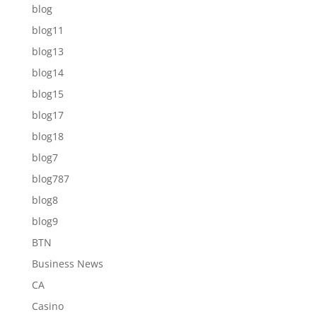
blog
blog11
blog13
blog14
blog15
blog17
blog18
blog7
blog787
blog8
blog9
BTN
Business News
CA
Casino