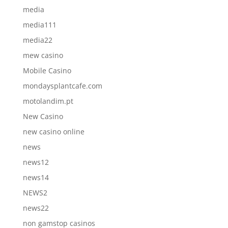
media
media111
media22
mew casino
Mobile Casino
mondaysplantcafe.com
motolandim.pt
New Casino
new casino online
news
news12
news14
NEWS2
news22
non gamstop casinos