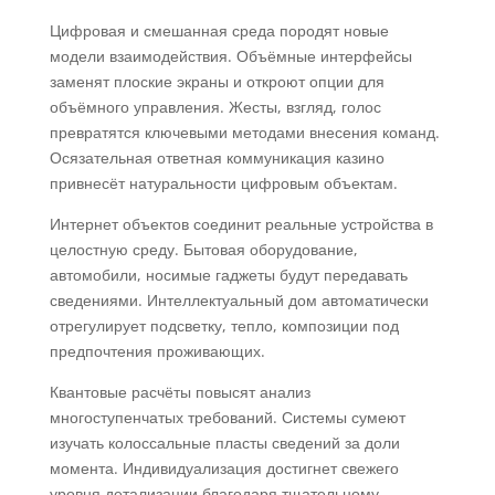
Цифровая и смешанная среда породят новые
модели взаимодействия. Объёмные интерфейсы
заменят плоские экраны и откроют опции для
объёмного управления. Жесты, взгляд, голос
превратятся ключевыми методами внесения команд.
Осязательная ответная коммуникация казино
привнесёт натуральности цифровым объектам.
Интернет объектов соединит реальные устройства в
целостную среду. Бытовая оборудование,
автомобили, носимые гаджеты будут передавать
сведениями. Интеллектуальный дом автоматически
отрегулирует подсветку, тепло, композиции под
предпочтения проживающих.
Квантовые расчёты повысят анализ
многоступенчатых требований. Системы сумеют
изучать колоссальные пласты сведений за доли
момента. Индивидуализация достигнет свежего
уровня детализации благодаря тщательному