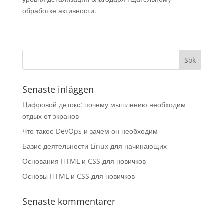
обработке активности.
Senaste inläggen
Цифровой детокс: почему мышлению необходим
отдых от экранов
Что такое DevOps и зачем он необходим
Базис деятельности Linux для начинающих
Основания HTML и CSS для новичков
Основы HTML и CSS для новичков
Senaste kommentarer