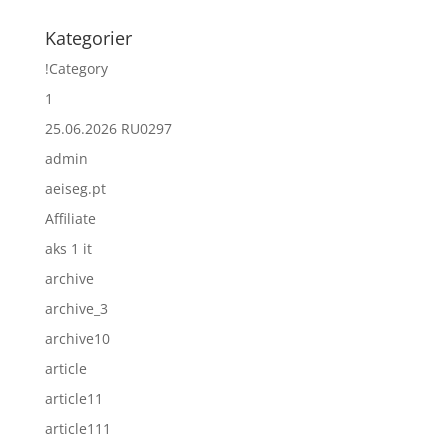
Kategorier
!Category
1
25.06.2026 RU0297
admin
aeiseg.pt
Affiliate
aks 1 it
archive
archive_3
archive10
article
article11
article111