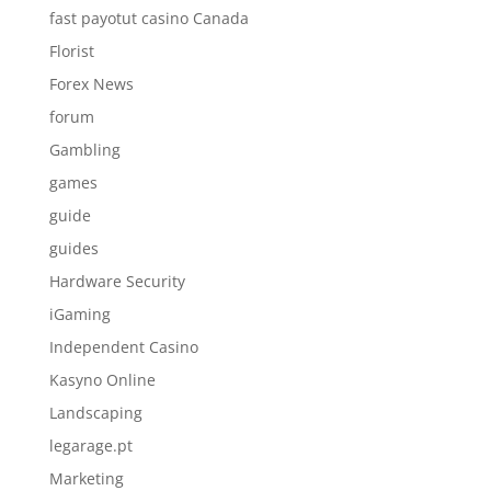
fast payotut casino Canada
Florist
Forex News
forum
Gambling
games
guide
guides
Hardware Security
iGaming
Independent Casino
Kasyno Online
Landscaping
legarage.pt
Marketing