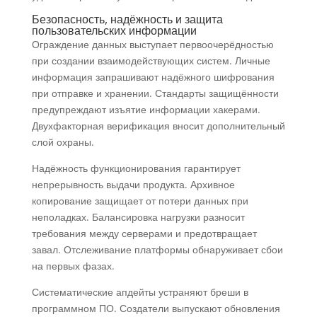
Безопасность, надёжность и защита
пользовательских информации
Ограждение данных выступает первоочерёдностью
при создании взаимодействующих систем. Личные
информация запрашивают надёжного шифрования
при отправке и хранении. Стандарты защищённости
предупреждают изъятие информации хакерами.
Двухфакторная верификация вносит дополнительный
слой охраны.
Надёжность функционирования гарантирует
непрерывность выдачи продукта. Архивное
копирование защищает от потери данных при
неполадках. Балансировка нагрузки разносит
требования между серверами и предотвращает
завал. Отслеживание платформы обнаруживает сбои
на первых фазах.
Систематические апдейты устраняют бреши в
программном ПО. Создатели выпускают обновления