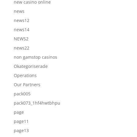
new casino online
news
news12
news14
NEWS2
news22
non gamstop casinos
Okategoriserade
Operations
Our Partners
pack005
pack073_1hf4hwtbhpu
page
page11
page13