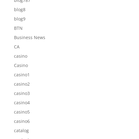
blog787
blog8
blog9
BTN
Business News
CA
casino
Casino
casino1
casino2
casino3
casino4
casino5
casino6
catalog