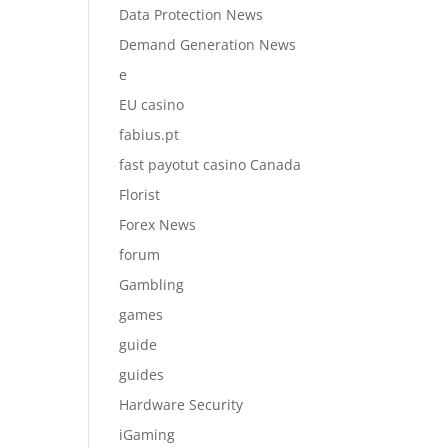
Data Protection News
Demand Generation News
e
EU casino
fabius.pt
fast payotut casino Canada
Florist
Forex News
forum
Gambling
games
guide
guides
Hardware Security
iGaming