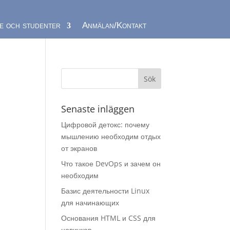
e och studenter
Anmälan/Kontakt
Senaste inläggen
Цифровой детокс: почему
мышлению необходим отдых
от экранов
Что такое DevOps и зачем он
необходим
Базис деятельности Linux
для начинающих
Основания HTML и CSS для
новичков