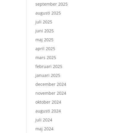
september 2025
augusti 2025
juli 2025
juni 2025
maj 2025
april 2025
mars 2025
februari 2025
januari 2025
december 2024
november 2024
oktober 2024
augusti 2024
juli 2024
maj 2024