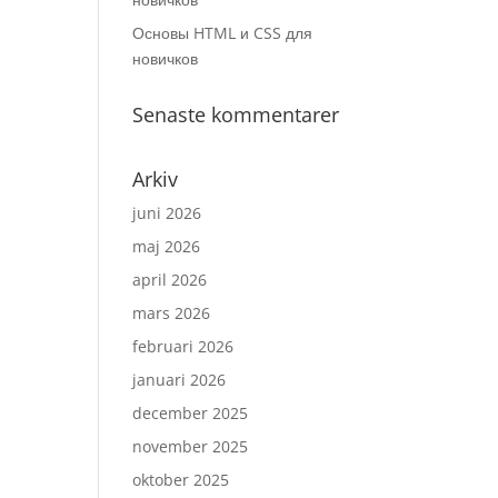
Основы HTML и CSS для
новичков
Senaste kommentarer
Arkiv
juni 2026
maj 2026
april 2026
mars 2026
februari 2026
januari 2026
december 2025
november 2025
oktober 2025