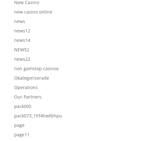
New Casino
new casino online
news
news12
news14
NEWS2
news22
non gamstop casinos
Okategoriserade
Operations
Our Partners
pack005
pack073_1hf4hwtbhpu
page
page11