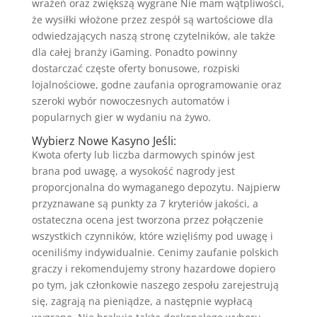
wrażeń oraz zwiększą wygrane Nie mam wątpliwości,
że wysiłki włożone przez zespół są wartościowe dla
odwiedzających naszą stronę czytelników, ale także
dla całej branży iGaming. Ponadto powinny
dostarczać częste oferty bonusowe, rozpiski
lojalnościowe, godne zaufania oprogramowanie oraz
szeroki wybór nowoczesnych automatów i
popularnych gier w wydaniu na żywo.
Wybierz Nowe Kasyno Jeśli:
Kwota oferty lub liczba darmowych spinów jest
brana pod uwagę, a wysokość nagrody jest
proporcjonalna do wymaganego depozytu. Najpierw
przyznawane są punkty za 7 kryteriów jakości, a
ostateczna ocena jest tworzona przez połączenie
wszystkich czynników, które wzięliśmy pod uwagę i
oceniliśmy indywidualnie. Cenimy zaufanie polskich
graczy i rekomendujemy strony hazardowe dopiero
po tym, jak członkowie naszego zespołu zarejestrują
się, zagrają na pieniądze, a następnie wypłacą