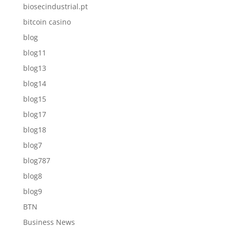
biosecindustrial.pt
bitcoin casino
blog
blog11
blog13
blog14
blog15
blog17
blog18
blog7
blog787
blog8
blog9
BTN
Business News