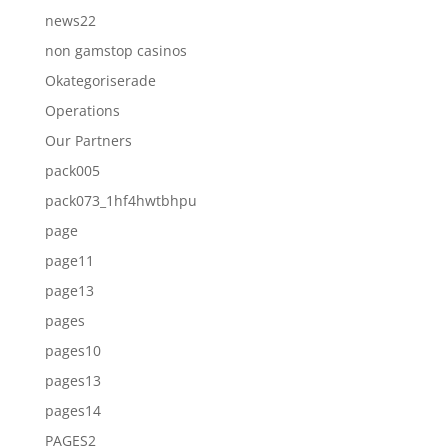
news22
non gamstop casinos
Okategoriserade
Operations
Our Partners
pack005
pack073_1hf4hwtbhpu
page
page11
page13
pages
pages10
pages13
pages14
PAGES2