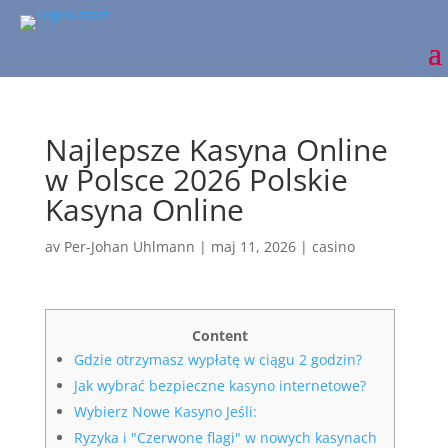
Najlepsze Kasyna Online
w Polsce 2026 Polskie
Kasyna Online
av
Per-Johan Uhlmann
|
maj 11, 2026
|
casino
Content
Gdzie otrzymasz wypłatę w ciągu 2 godzin?
Jak wybrać bezpieczne kasyno internetowe?
Wybierz Nowe Kasyno Jeśli:
Ryzyka i "Czerwone flagi" w nowych kasynach