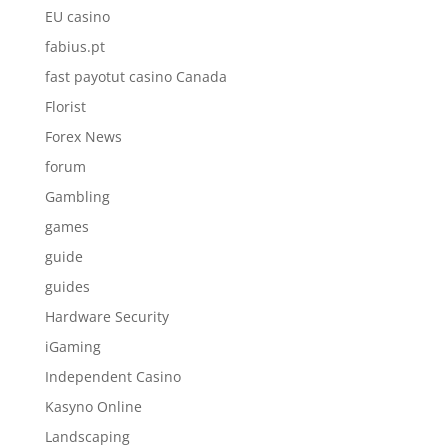
EU casino
fabius.pt
fast payotut casino Canada
Florist
Forex News
forum
Gambling
games
guide
guides
Hardware Security
iGaming
Independent Casino
Kasyno Online
Landscaping