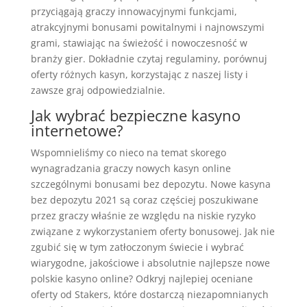
przyciągają graczy innowacyjnymi funkcjami,
atrakcyjnymi bonusami powitalnymi i najnowszymi
grami, stawiając na świeżość i nowoczesność w
branży gier. Dokładnie czytaj regulaminy, porównuj
oferty różnych kasyn, korzystając z naszej listy i
zawsze graj odpowiedzialnie.
Jak wybrać bezpieczne kasyno
internetowe?
Wspomnieliśmy co nieco na temat skorego
wynagradzania graczy nowych kasyn online
szczególnymi bonusami bez depozytu. Nowe kasyna
bez depozytu 2021 są coraz częściej poszukiwane
przez graczy właśnie ze względu na niskie ryzyko
związane z wykorzystaniem oferty bonusowej. Jak nie
zgubić się w tym zatłoczonym świecie i wybrać
wiarygodne, jakościowe i absolutnie najlepsze nowe
polskie kasyno online? Odkryj najlepiej oceniane
oferty od Stakers, które dostarczą niezapomnianych