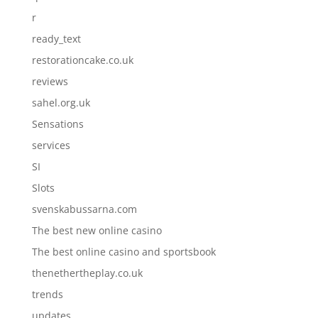
r
ready_text
restorationcake.co.uk
reviews
sahel.org.uk
Sensations
services
SI
Slots
svenskabussarna.com
The best new online casino
The best online casino and sportsbook
thenethertheplay.co.uk
trends
updates