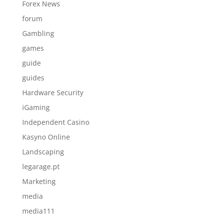
Forex News
forum
Gambling
games
guide
guides
Hardware Security
iGaming
Independent Casino
Kasyno Online
Landscaping
legarage.pt
Marketing
media
media111