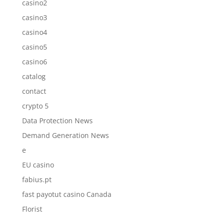
casino2
casino3
casino4
casino5
casino6
catalog
contact
crypto 5
Data Protection News
Demand Generation News
e
EU casino
fabius.pt
fast payotut casino Canada
Florist