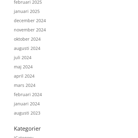
februari 2025
januari 2025
december 2024
november 2024
oktober 2024
augusti 2024
juli 2024
maj 2024
april 2024
mars 2024
februari 2024
januari 2024
augusti 2023
Kategorier
!Category