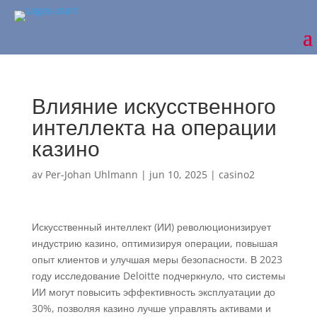
Влияние искусственного
интеллекта на операции
казино
av
Per-Johan Uhlmann
|
jun 10, 2025
|
casino2
Искусственный интеллект (ИИ) революционизирует
индустрию казино, оптимизируя операции, повышая
опыт клиентов и улучшая меры безопасности. В 2023
году исследование Deloitte подчеркнуло, что системы
ИИ могут повысить эффективность эксплуатации до
30%, позволяя казино лучше управлять активами и